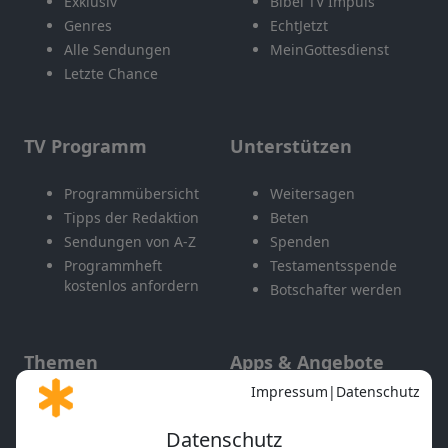
Exklusiv
Bibel TV Impuls
Genres
EchtJetzt
Alle Sendungen
MeinGottesdienst
Letzte Chance
TV Programm
Unterstützen
Programmübersicht
Weitersagen
Tipps der Redaktion
Beten
Sendungen von A-Z
Spenden
Programmheft
Testamentsspende
kostenlos anfordern
Botschafter werden
Themen
Apps & Angebote
Gott und Bibel erklärt
Newsletter
Feiertage
Mobile App