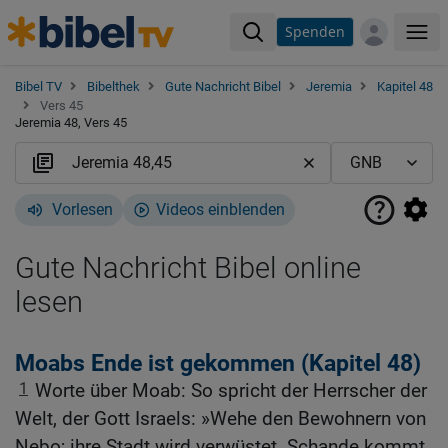
Spenden
Me
Bibel TV
Bibelthek
Gute Nachricht Bibel
Jeremia
Kapitel 48
Vers 45
Jeremia 48, Vers 45
Vorlesen
Videos einblenden
Gute Nachricht Bibel online
lesen
Moabs Ende ist gekommen (Kapitel 48)
1
Worte über Moab: So spricht der Herrscher der
Welt, der Gott Israels: »Wehe den Bewohnern von
Nebo; ihre Stadt wird verwüstet. Schande kommt