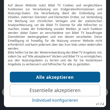
Interviews
Kids App
Neuigkeiten
Smart TV
HbbTV
Bibelthek Online-Bibel
Nächster Gottesdienst
Bibel TV
Service
Über uns
Kontakt
Jobs
TV-Empfang
Presse
FAQ
Mediadaten
bibeltv.de:
Impressum
Datenschutz
Nutzungsbedingungen