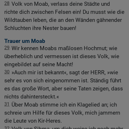
28
Volk von Moab, verlass deine Städte und
richte dich zwischen Felsen ein! Du musst wie die
Wildtauben leben, die an den Wänden gähnender
Schluchten ihre Nester bauen!
Trauer um Moab
29
Wir kennen Moabs maßlosen Hochmut; wie
überheblich und vermessen ist dieses Volk, wie
eingebildet auf seine Macht!
30
»Auch mir ist bekannt«, sagt der HERR, »wie
sehr es von sich eingenommen ist. Ständig führt
es das große Wort, aber seine Taten zeigen, dass
nichts dahintersteckt.«
31
Über Moab stimme ich ein Klagelied an; ich
schreie um Hilfe für dieses Volk, mich jammern
die Leute von Kir-Heres.
32
Volk von Sibma, um dich weine ich noch mehr