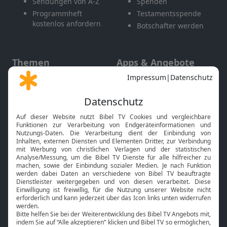
Sendungen von A-Z
Spenden
Programmheft
Testamentsspende
kostenlos anfordern
Botschafter werden
Themen
Apps & Angebote
Gott und Bibel erklärt
Newsletter
Feiertage
Mobile App
Interviews
Kids App
Neuigkeiten
Smart TV
HbbTV
Bibelthek Online-Bibel
Nächster Gottesdienst
Bibel TV
Service
Über uns
Kontakt