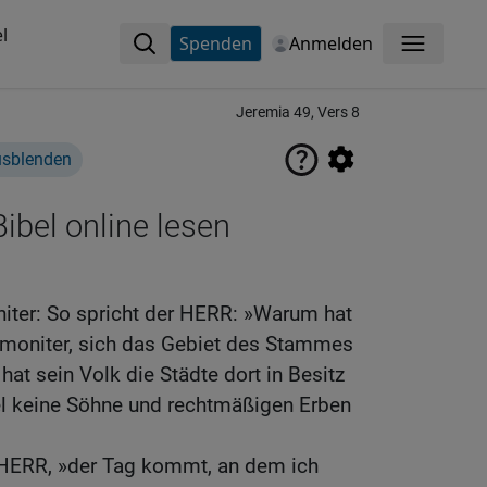
l
Spenden
Anmelden
Menü
Jeremia 49, Vers 8
usblenden
ibel online lesen
ter: So spricht der HERR: »Warum hat
moniter, sich das Gebiet des Stammes
t sein Volk die Städte dort in Besitz
l keine Söhne und rechtmäßigen Erben
r HERR, »der Tag kommt, an dem ich