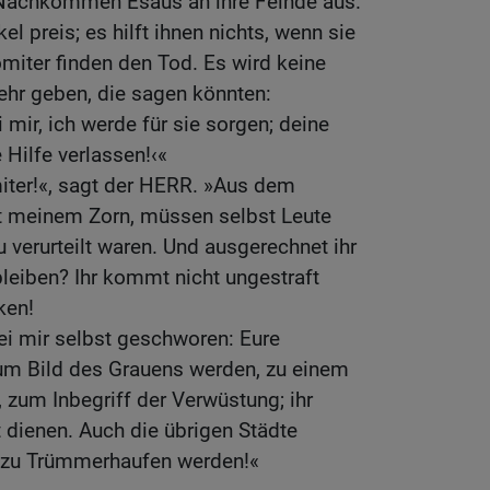
e Nachkommen Esaus an ihre Feinde aus.
el preis; es hilft ihnen nichts, wenn sie
omiter finden den Tod. Es wird keine
hr geben, die sagen könnten:
 mir, ich werde für sie sorgen; deine
 Hilfe verlassen!‹«
miter!«, sagt der HERR. »Aus dem
mit meinem Zorn, müssen selbst Leute
zu verurteilt waren. Und ausgerechnet ihr
bleiben? Ihr kommt nicht ungestraft
ken!
ei mir selbst geschworen: Eure
um Bild des Grauens werden, zu einem
zum Inbegriff der Verwüstung; ihr
 dienen. Auch die übrigen Städte
 zu Trümmerhaufen werden!«