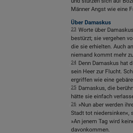
und stürzen sich auf Bo
Männer Angst wie eine Fr
Über Damaskus
23
Worte über Damaskus:
bestürzt; sie vergehen v
die sie erhielten. Auch a
niemand kommt mehr zu
24
Denn Damaskus hat de
sein Heer zur Flucht. Sc
ergriffen wie eine gebär
25
Damaskus, die berühm
hätte sie einfach verlass
26
»Nun aber werden ihr
Stadt tot niedersinken«,
»An jenem Tag wird kein
davonkommen.