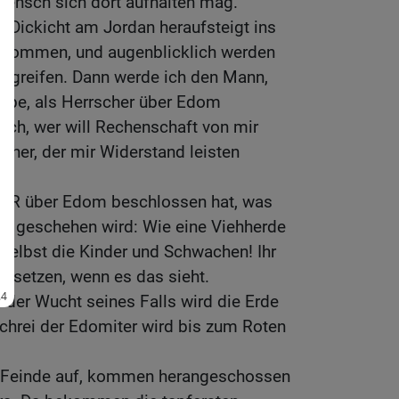
Mensch sich dort aufhalten mag.
 Dickicht am Jordan heraufsteigt ins
h kommen, und augenblicklich werden
 ergreifen. Dann werde ich den Mann,
abe, als Herrscher über Edom
eich, wer will Rechenschaft von mir
scher, der mir Widerstand leisten
ERR über Edom beschlossen hat, was
n geschehen wird: Wie eine Viehherde
, selbst die Kinder und Schwachen! Ihr
ntsetzen, wenn es das sieht.
 der Wucht seines Falls wird die Erde
hrei der Edomiter wird bis zum Roten
e Feinde auf, kommen herangeschossen