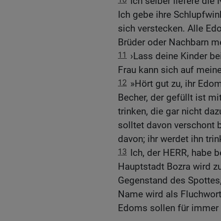
Ich selber liefere di
Ich gebe ihre Schlupfwink
sich verstecken. Alle Ed
Brüder oder Nachbarn me
11
›Lass deine Kinder bei
Frau kann sich auf meine
12
»Hört gut zu, ihr Edo
Becher, der gefüllt ist 
trinken, die gar nicht da
solltet davon verschont 
davon; ihr werdet ihn trin
13
Ich, der HERR, habe b
Hauptstadt Bozra wird z
Gegenstand des Spottes, 
Name wird als Fluchwort
Edoms sollen für immer