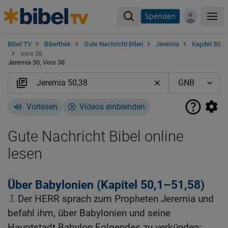
Spenden
Me
Bibel TV
Bibelthek
Gute Nachricht Bibel
Jeremia
Kapitel 50
Vers 38
Jeremia 50, Vers 38
Vorlesen
Videos einblenden
Gute Nachricht Bibel online
lesen
Über Babylonien (Kapitel 50,1–51,58)
1
Der HERR sprach zum Propheten Jeremia und
befahl ihm, über Babylonien und seine
Hauptstadt Babylon Folgendes zu verkünden: