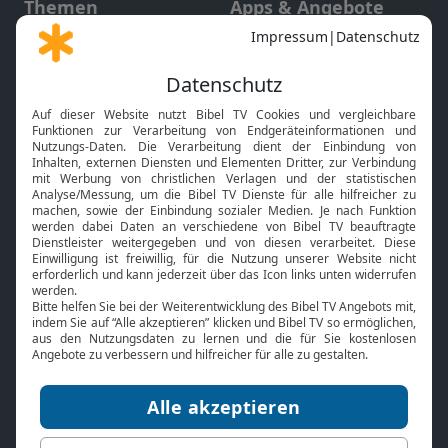
Themen
Apps & Angebote
Gott und Bibel erklärt
Newsletter
Feiertage
Mobile App
Interviews
Kids App
Neuigkeiten
Smart TV
HbbTV
Bibelthek Online-Bibel
Nächster Gottesdienst
Bibel TV
Service
Über uns
Kontakt
Jobs
TV-Empfang
Presse
FAQ
Mediadaten