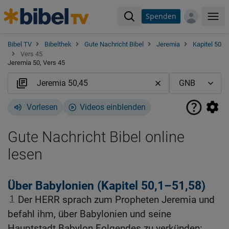
Spenden
Me
Bibel TV
Bibelthek
Gute Nachricht Bibel
Jeremia
Kapitel 50
Vers 45
Jeremia 50, Vers 45
Vorlesen
Videos einblenden
Gute Nachricht Bibel online
lesen
Über Babylonien (Kapitel 50,1–51,58)
1
Der HERR sprach zum Propheten Jeremia und
befahl ihm, über Babylonien und seine
Hauptstadt Babylon Folgendes zu verkünden: