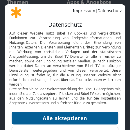
Themen
Apps & Angebote
Gott und Bibel erklärt
Newsletter
Feiertage
Mobile App
Interviews
Kids App
Neuigkeiten
Smart TV
HbbTV
Bibelthek Online-Bibel
Nächster Gottesdienst
Bibel TV
Service
Über uns
Kontakt
Jobs
TV-Empfang
Presse
FAQ
Mediadaten