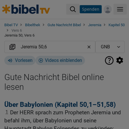
Spenden
Me
Bibel TV
Bibelthek
Gute Nachricht Bibel
Jeremia
Kapitel 50
Vers 6
Jeremia 50, Vers 6
Vorlesen
Videos einblenden
Gute Nachricht Bibel online
lesen
Über Babylonien (Kapitel 50,1–51,58)
1
Der HERR sprach zum Propheten Jeremia und
befahl ihm, über Babylonien und seine
Hauptstadt Babylon Folgendes zu verkünden: