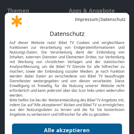
Themen
Apps & Angebote
Gott und Bibel erklärt
Newsletter
Feiertage
Mobile App
Interviews
Kids App
Neuigkeiten
Smart TV
HbbTV
Bibelthek Online-Bibel
Nächster Gottesdienst
Bibel TV
Service
Über uns
Kontakt
Jobs
TV-Empfang
Presse
FAQ
Mediadaten