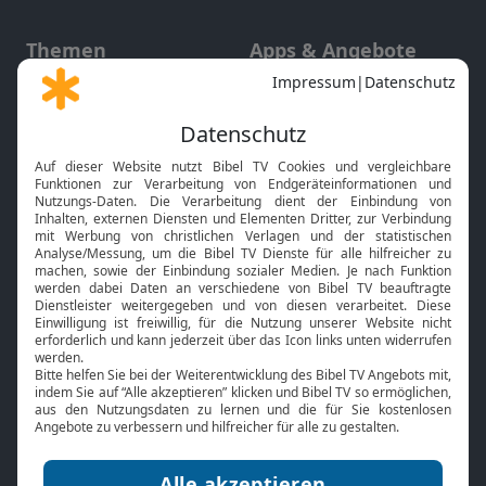
Themen
Apps & Angebote
Gott und Bibel erklärt
Newsletter
Feiertage
Mobile App
Interviews
Kids App
Neuigkeiten
Smart TV
HbbTV
Bibelthek Online-Bibel
Nächster Gottesdienst
Bibel TV
Service
Über uns
Kontakt
Jobs
TV-Empfang
Presse
FAQ
Mediadaten