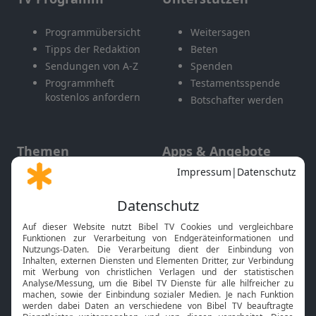
Programmübersicht
Weitersagen
Tipps der Redaktion
Beten
Sendungen von A-Z
Spenden
Programmheft
Testamentsspende
kostenlos anfordern
Botschafter werden
Themen
Apps & Angebote
Gott und Bibel erklärt
Newsletter
Feiertage
Mobile App
Interviews
Kids App
Neuigkeiten
Smart TV
HbbTV
Bibelthek Online-Bibel
Nächster Gottesdienst