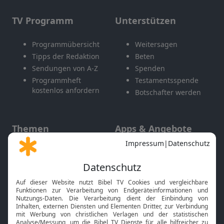
TV Programm
Unterstützen
Programmübersicht
Weitersagen
Tipps der Redaktion
Beten
Sendungen von A-Z
Spenden
Programmheft
Testamentsspende
kostenlos anfordern
Botschafter werden
Themen
Apps & Angebote
Gott und Bibel erklärt
Newsletter
Feiertage
Mobile App
Interviews
Kids App
Neuigkeiten
Smart TV
HbbTV
Bibelthek Online-Bibel