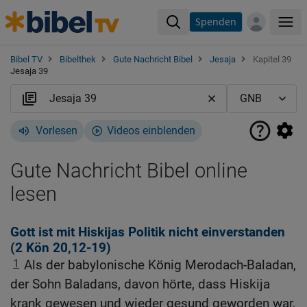
Spenden
Me
Bibel TV
Bibelthek
Gute Nachricht Bibel
Jesaja
Kapitel 39
Jesaja 39
Vorlesen
Videos einblenden
Gute Nachricht Bibel online
lesen
Gott ist mit Hiskijas Politik nicht einverstanden
(2
Kön 20,12-19
)
1
Als der babylonische König Merodach-Baladan,
der Sohn Baladans, davon hörte, dass Hiskija
krank gewesen und wieder gesund geworden war,