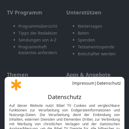
TV Programm
Unterstützen
Programmübersicht
Weitersagen
Tipps der Redaktion
Beten
Sendungen von A-Z
Spenden
Programmheft
Testamentsspende
kostenlos anfordern
Botschafter werden
Themen
Apps & Angebote
Gott und Bibel erklärt
Newsletter
Feiertage
Mobile App
Interviews
Kids App
Neuigkeiten
Smart TV
HbbTV
Bibelthek Online-Bibel