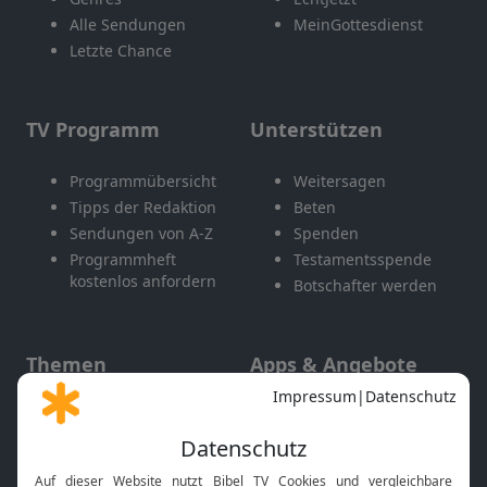
Alle Sendungen
MeinGottesdienst
Letzte Chance
TV Programm
Unterstützen
Programmübersicht
Weitersagen
Tipps der Redaktion
Beten
Sendungen von A-Z
Spenden
Programmheft
Testamentsspende
kostenlos anfordern
Botschafter werden
Themen
Apps & Angebote
Gott und Bibel erklärt
Newsletter
Feiertage
Mobile App
Interviews
Kids App