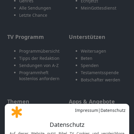
Genres
EchtJetzt
Alle Sendungen
MeinGottesdienst
Letzte Chance
TV Programm
Unterstützen
Programmübersicht
Weitersagen
Tipps der Redaktion
Beten
Sendungen von A-Z
Spenden
Programmheft
Testamentsspende
kostenlos anfordern
Botschafter werden
Themen
Apps & Angebote
Gott und Bibel erklärt
Newsletter
Feiertage
Mobile App
Interviews
Kids App