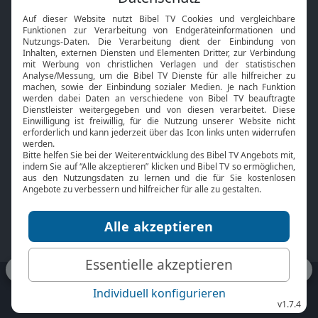
Interviews
Kids App
Neuigkeiten
Smart TV
HbbTV
Bibelthek Online-Bibel
Nächster Gottesdienst
Bibel TV
Service
Über uns
Kontakt
Jobs
TV-Empfang
Presse
FAQ
Mediadaten
bibeltv.de:
Impressum
Datenschutz
Nutzungsbedingungen