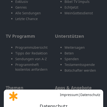
Exklusiv
Bibel TV Impuls
Genres
EchtJetzt
Alle Sendungen
MeinGottesdienst
Letzte Chance
TV Programm
Unterstützen
Programmübersicht
Weitersagen
Tipps der Redaktion
Beten
Sendungen von A-Z
Spenden
Programmheft
Testamentsspende
kostenlos anfordern
Botschafter werden
Themen
Apps & Angebote
Gott und Bibel erklärt
Newsletter
Feiertage
Mobile App