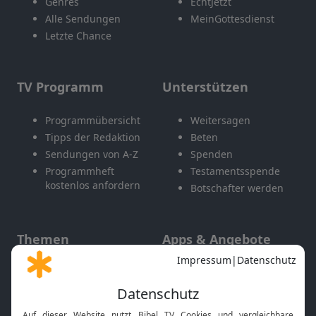
Genres
EchtJetzt
Alle Sendungen
MeinGottesdienst
Letzte Chance
TV Programm
Unterstützen
Programmübersicht
Weitersagen
Tipps der Redaktion
Beten
Sendungen von A-Z
Spenden
Programmheft
Testamentsspende
kostenlos anfordern
Botschafter werden
Themen
Apps & Angebote
Gott und Bibel erklärt
Newsletter
Feiertage
Mobile App
Interviews
Kids App