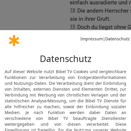
einfach ausradierte und 
18
Die andern Herrscher s
sie in ihrer Gruft.
19
Doch du liegst ohne G
wie ein dürrer Zweig, wie
bedeckt mit Kriegern, di
die in ihrer Steingruft lie
20
mit deinen Vätern, wir
hast du zugrunde gehen, 
lassen. Darum soll deine
vergessen sein!
21
Die Söhne dieses Kön
für die Schuld der Väter!
erobern und auf der gan
bereit und bringt sie alle
22
Der HERR, der Herrsch