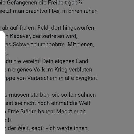
nie Gefangenen die Freiheit gab?‹
etzt man prachtvoll bei, in Ehren ruhen
rab auf freiem Feld, dort hingeworfen
 ein Kadaver, der zertreten wird,
e das Schwert durchbohrte. Mit denen,
gen,
st du nie vereint! Dein eigenes Land
dein eigenes Volk im Krieg verbluten
 Sippe von Verbrechern in alle Ewigkeit
igs müssen sterben; sie sollen sühnen
 Lasst sie nicht noch einmal die Welt
zen Erde Städte bauen! Macht euch
 um!«
er der Welt, sagt: »Ich werde ihnen