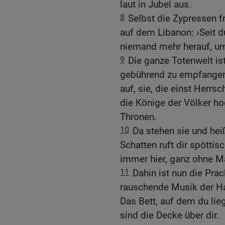
laut in Jubel aus.
8
Selbst die Zypressen f
auf dem Libanon: ›Seit d
niemand mehr herauf, um 
9
Die ganze Totenwelt is
gebührend zu empfangen.
auf, sie, die einst Herrs
die Könige der Völker hoc
Thronen.
10
Da stehen sie und hei
Schatten ruft dir spöttisc
immer hier, ganz ohne M
11
Dahin ist nun die Prac
rauschende Musik der Har
Das Bett, auf dem du li
sind die Decke über dir.