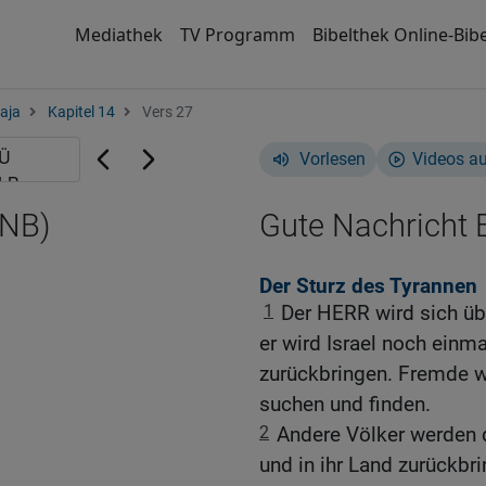
Mediathek
TV Programm
Bibelthek Online-Bibe
aja
Kapitel 14
Vers 27
Vorlesen
Videos a
GNB)
Gute Nachricht B
Der Sturz des Tyrannen
1
Der HERR wird sich ü
er wird Israel noch einm
zurückbringen. Fremde w
suchen und finden.
2
Andere Völker werden d
und in ihr Land zurückb