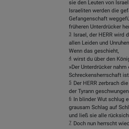
sie den Leuten von Israe
Israeliten werden die ge
Gefangenschaft weggefüh
früheren Unterdrücker he
3
Israel, der HERR wird 
allen Leiden und Unruhen
Wenn das geschieht,
4
wirst du über den Köni
»Der Unterdrücker nahm 
Schreckensherrschaft ist
5
Der HERR zerbrach die 
der Tyrann geschwungen 
6
In blinder Wut schlug e
grausam Schlag auf Schla
und ließ sie alle rücksic
7
Doch nun herrscht wied