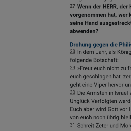
27
Wenn der HERR, der H
vorgenommen hat, wer k
seine Hand ausgestreckt
abwenden?
Drohung gegen die Phili
28
In dem Jahr, als Köni
folgende Botschaft:
29
»Freut euch nicht zu fr
euch geschlagen hat, zer
geht eine Viper hervor un
30
Die Ärmsten in Israe
Unglück Verfolgten werde
Euch aber wird Gott vo
von euch noch übrig blei
31
Schreit Zeter und Mor