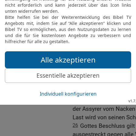
entgegentreten und Babyl
will ihnen weder Söhne n
23
Ich mache Babylon zu
Besitz nehmen. Ich kehr
nichts mehr von ihnen übr
der Welt!«
Assyriens Macht wird z
24
Der HERR, der Herrsch
dabei: Was ich geplant ha
habe, wird ausgeführt!
25
Ich zerbreche die Mac
meinen Bergen trete ich 
der Assyrer vom Nacken
Last wird von seinen Schu
26
Gottes Beschluss gilt
ausgestreckt gegen alle 