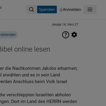
l
Spenden
Anmelden
Menü
Jesaja 14, Vers 27
usblenden
ibel online lesen
ber die Nachkommen Jakobs erbarmen;
al erwählen und es in sein Land
erden Anschluss beim Volk Israel
ie verschleppten Israeliten abholen
ringen. Dort im Land des HERRN werden