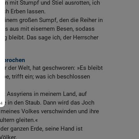
on mit Stumpf und Stiel ausrotten, ich
och Erben lassen.
 einem großen Sumpf, den die Reiher in
e es aus mit eisernem Besen, sodass
ig bleibt. Das sage ich, der Herrscher
erbrochen
er der Welt, hat geschworen: »Es bleibt
be, trifft ein; was ich beschlossen
ht Assyriens in meinem Land, auf
sie in den Staub. Dann wird das Joch
 meines Volkes verschwinden und ihre
ltern gleiten.«
 der ganzen Erde, seine Hand ist
Völker.