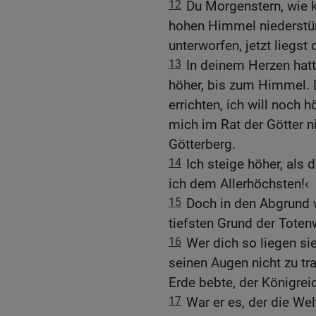
12
Du Morgenstern, wie 
hohen Himmel niederstürz
unterworfen, jetzt liegst
13
In deinem Herzen hatt
höher, bis zum Himmel. 
errichten, ich will noch h
mich im Rat der Götter n
Götterberg.
14
Ich steige höher, als 
ich dem Allerhöchsten!‹
15
Doch in den Abgrund 
tiefsten Grund der Toten
16
Wer dich so liegen sie
seinen Augen nicht zu tr
Erde bebte, der Königre
17
War er es, der die We