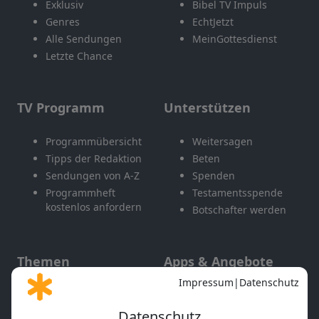
Exklusiv
Bibel TV Impuls
Genres
EchtJetzt
Alle Sendungen
MeinGottesdienst
Letzte Chance
TV Programm
Unterstützen
Programmübersicht
Weitersagen
Tipps der Redaktion
Beten
Sendungen von A-Z
Spenden
Programmheft
Testamentsspende
kostenlos anfordern
Botschafter werden
Themen
Apps & Angebote
Gott und Bibel erklärt
Newsletter
Feiertage
Mobile App