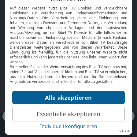
Interviews
Kids App
Neuigkeiten
Smart TV
HbbTV
Bibelthek Online-Bibel
Nächster Gottesdienst
Bibel TV
Service
Über uns
Kontakt
Jobs
TV-Empfang
Presse
FAQ
Mediadaten
bibeltv.de:
Impressum
Datenschutz
Nutzungsbedingungen