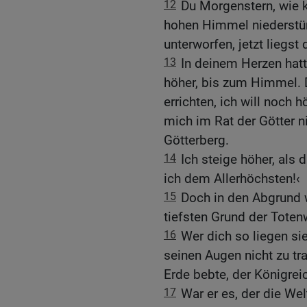
12
Du Morgenstern, wie 
hohen Himmel niederstürz
unterworfen, jetzt liegst
13
In deinem Herzen hatt
höher, bis zum Himmel. 
errichten, ich will noch h
mich im Rat der Götter n
Götterberg.
14
Ich steige höher, als 
ich dem Allerhöchsten!‹
15
Doch in den Abgrund 
tiefsten Grund der Toten
16
Wer dich so liegen sie
seinen Augen nicht zu tr
Erde bebte, der Königre
17
War er es, der die We