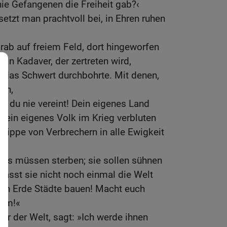
nie Gefangenen die Freiheit gab?‹
etzt man prachtvoll bei, in Ehren ruhen
rab auf freiem Feld, dort hingeworfen
 ein Kadaver, der zertreten wird,
e das Schwert durchbohrte. Mit denen,
gen,
st du nie vereint! Dein eigenes Land
dein eigenes Volk im Krieg verbluten
 Sippe von Verbrechern in alle Ewigkeit
igs müssen sterben; sie sollen sühnen
 Lasst sie nicht noch einmal die Welt
zen Erde Städte bauen! Macht euch
 um!«
er der Welt, sagt: »Ich werde ihnen