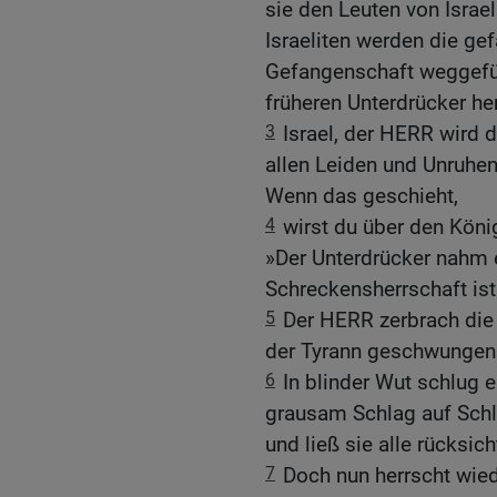
sie den Leuten von Israe
Israeliten werden die ge
Gefangenschaft weggefüh
früheren Unterdrücker he
3
Israel, der HERR wird 
allen Leiden und Unruhen
Wenn das geschieht,
4
wirst du über den Köni
»Der Unterdrücker nahm 
Schreckensherrschaft ist
5
Der HERR zerbrach die 
der Tyrann geschwungen 
6
In blinder Wut schlug e
grausam Schlag auf Schla
und ließ sie alle rücksic
7
Doch nun herrscht wied