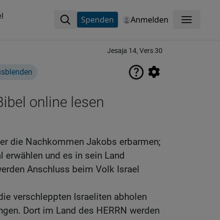
l
Spenden
Anmelden
Menü
Jesaja 14, Vers 30
usblenden
ibel online lesen
ber die Nachkommen Jakobs erbarmen;
al erwählen und es in sein Land
erden Anschluss beim Volk Israel
ie verschleppten Israeliten abholen
ringen. Dort im Land des HERRN werden