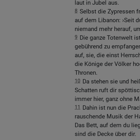
laut in Jubel aus.
8
Selbst die Zypressen f
auf dem Libanon: ›Seit d
niemand mehr herauf, um 
9
Die ganze Totenwelt is
gebührend zu empfangen.
auf, sie, die einst Herrs
die Könige der Völker hoc
Thronen.
10
Da stehen sie und hei
Schatten ruft dir spöttisc
immer hier, ganz ohne M
11
Dahin ist nun die Prac
rauschende Musik der Har
Das Bett, auf dem du li
sind die Decke über dir.