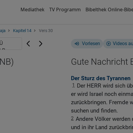
Mediathek
TV Programm
Bibelthek Online-Bibe
aja
Kapitel 14
Vers 30
Vorlesen
Videos a
GNB)
Gute Nachricht B
Der Sturz des Tyrannen
1
Der HERR wird sich ü
er wird Israel noch einm
zurückbringen. Fremde w
suchen und finden.
2
Andere Völker werden d
und in ihr Land zurückb