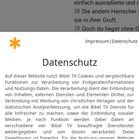
einfach ausradierte und 
18
Die andern Herrscher s
sie in ihrer Gruft.
19
Doch du liegst ohne G
wie ein dürrer Zweig, wie
bedeckt mit Kriegern, di
die in ihrer Steingruft lie
20
mit deinen Vätern, wir
hast du zugrunde gehen, 
lassen. Darum soll deine
vergessen sein!
21
Die Söhne dieses Kön
für die Schuld der Väter!
erobern und auf der gan
bereit und bringt sie alle
22
Der HERR, der Herrsch