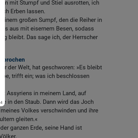
on mit Stumpf und Stiel ausrotten, ich
och Erben lassen.
 einem großen Sumpf, den die Reiher in
e es aus mit eisernem Besen, sodass
ig bleibt. Das sage ich, der Herrscher
erbrochen
er der Welt, hat geschworen: »Es bleibt
be, trifft ein; was ich beschlossen
ht Assyriens in meinem Land, auf
sie in den Staub. Dann wird das Joch
 meines Volkes verschwinden und ihre
ltern gleiten.«
 der ganzen Erde, seine Hand ist
Völker.