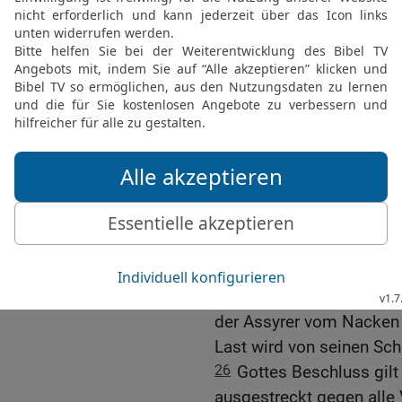
entgegentreten und Babyl
will ihnen weder Söhne n
23
Ich mache Babylon zu
Besitz nehmen. Ich kehr
nichts mehr von ihnen übr
der Welt!«
Assyriens Macht wird z
24
Der HERR, der Herrsch
dabei: Was ich geplant ha
habe, wird ausgeführt!
25
Ich zerbreche die Mac
meinen Bergen trete ich 
der Assyrer vom Nacken
Last wird von seinen Schu
26
Gottes Beschluss gilt
ausgestreckt gegen alle 