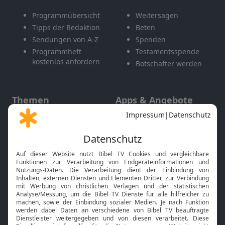
Programmübersicht
Weitersagen
Tipps der Redaktion
Beten
Sendungen von A-Z
Spenden
Programmheft
Testamentsspende
kostenlos anfordern
Botschafter werden
Themen
Apps & Angebote
Gott und Bibel erklärt
Newsletter
Feiertage
Mobile App
Interviews
Kids App
Neuigkeiten
Smart TV
HbbTV
Bibelthek Online-Bibel
Nächster Gottesdienst