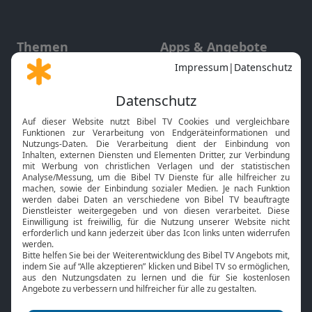
Themen
Apps & Angebote
Gott und Bibel erklärt
Newsletter
Feiertage
Mobile App
Interviews
Kids App
Neuigkeiten
Smart TV
HbbTV
Bibelthek Online-Bibel
Nächster Gottesdienst
Bibel TV
Service
Über uns
Kontakt
Jobs
TV-Empfang
Presse
FAQ