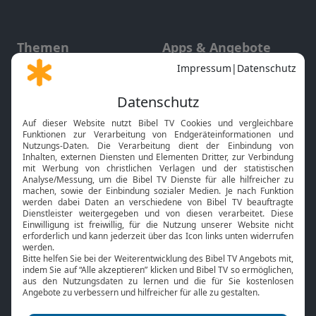
Themen
Apps & Angebote
Gott und Bibel erklärt
Newsletter
Feiertage
Mobile App
Interviews
Kids App
Neuigkeiten
Smart TV
HbbTV
Bibelthek Online-Bibel
Nächster Gottesdienst
Bibel TV
Service
Über uns
Kontakt
Jobs
TV-Empfang
Presse
FAQ