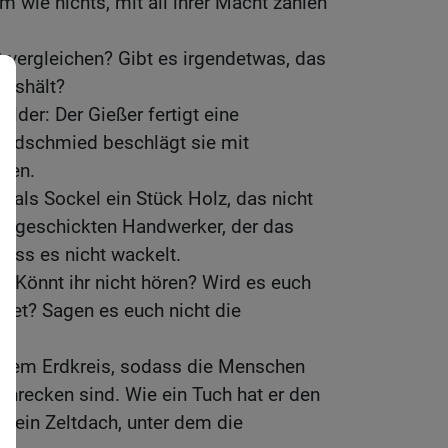
hm wie nichts, mit all ihrer Macht zählen
t vergleichen? Gibt es irgendetwas, das
aushält?
lder: Der Gießer fertigt eine
Goldschmied beschlägt sie mit
ifen.
t als Sockel ein Stück Holz, das nicht
nen geschickten Handwerker, der das
dass es nicht wackelt.
t? Könnt ihr nicht hören? Wird es euch
ndet? Sagen es euch nicht die
r dem Erdkreis, sodass die Menschen
schrecken sind. Wie ein Tuch hat er den
 ein Zeltdach, unter dem die