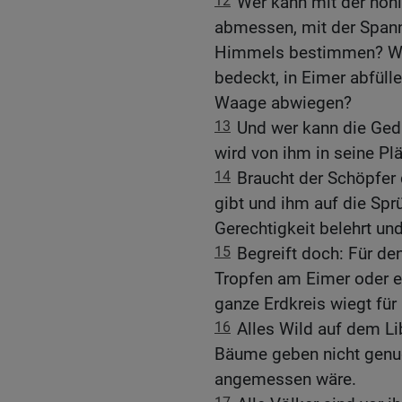
12
Wer kann mit der ho
abmessen, mit der Span
Himmels bestimmen? Wer
bedeckt, in Eimer abfüll
Waage abwiegen?
13
Und wer kann die G
wird von ihm in seine Pl
14
Braucht der Schöpfer
gibt und ihm auf die Sprü
Gerechtigkeit belehrt un
15
Begreift doch: Für de
Tropfen am Eimer oder e
ganze Erdkreis wiegt für 
16
Alles Wild auf dem Li
Bäume geben nicht genug
angemessen wäre.