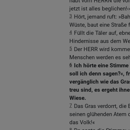
habt vom HERRN die voll
jetzt ist alles beglichen!‹
3
Hört, jemand ruft: »B
Wüste, baut eine Straße 
4
Füllt die Täler auf, eb
Hindernisse aus dem We
5
Der HERR wird kommen i
Menschen werden es sehe
6
Ich hörte eine Stimme
soll ich denn sagen?«, f
vergänglich wie das Gra
treu sind, es ergeht ihn
Wiese.
7
Das Gras verdorrt, di
seinen glühenden Atem da
das Volk!«
8