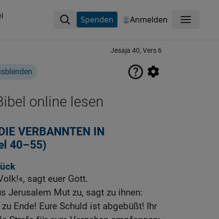
l
Spenden
Anmelden
Menü
Jesaja 40, Vers 6
usblenden
ibel online lesen
DIE VERBANNTEN IN
el 40–55)
rück
Volk!«, sagt euer Gott.
s Jerusalem Mut zu, sagt zu ihnen:
 zu Ende! Eure Schuld ist abgebüßt! Ihr