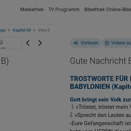
Mediathek
TV Programm
Bibelthek Online-Bibe
aja
Kapitel 40
Vers 6
Vorlesen
Videos a
NB)
Gute Nachricht B
TROSTWORTE FÜR 
BABYLONIEN (Kapit
Gott bringt sein Volk zu
1
»Tröstet, tröstet mein 
2
»Sprecht den Leuten au
›Eure Gefangenschaft ist