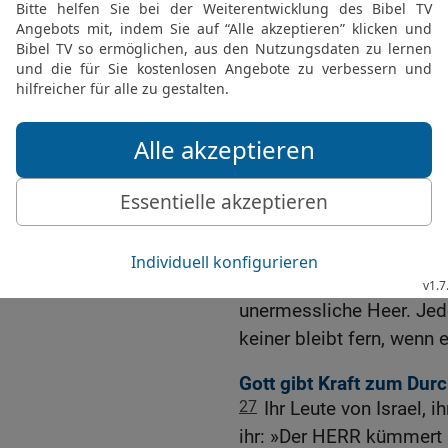
Menschen wohnen.
23
Die Großen und Mächti
werden vernichtet.
24
Eben erst sind sie h
ihnen zu Ende; es ergeht
der gerade Wurzel schlä
an und sie verdorren; der
25
»Mit wem also wollt i
mir aufnehmen?«, fragt de
26
Seht doch nur in die 
geschaffen? Er lässt sie
unermessliche Heer. Jede
keiner bleibt fern, wenn 
Gott gibt Kraft zum Dur
27
Ihr Leute von Israel
ihr: »Der HERR kümmert s