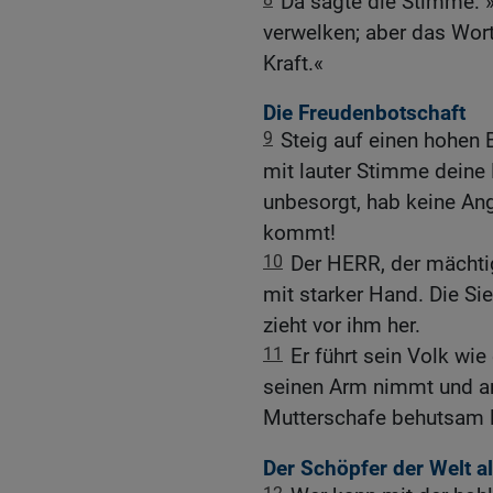
Da sagte die Stimme: »
verwelken; aber das Wort
Kraft.«
Die Freudenbotschaft
9
Steig auf einen hohen 
mit lauter Stimme deine 
unbesorgt, hab keine Ang
kommt!
10
Der HERR, der mächti
mit starker Hand. Die Sie
zieht vor ihm her.
11
Er führt sein Volk wie
seinen Arm nimmt und an 
Mutterschafe behutsam l
Der Schöpfer der Welt a