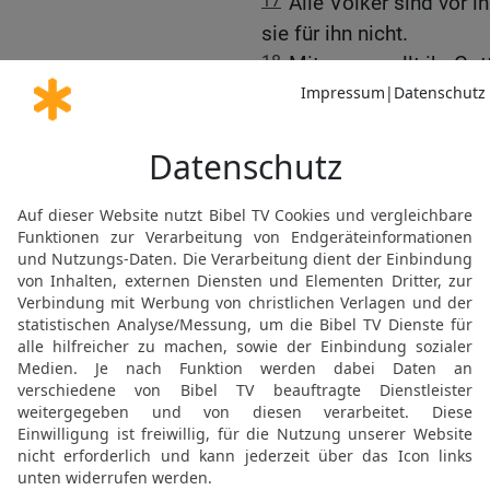
17
Alle Völker sind vor i
sie für ihn nicht.
18
Mit wem wollt ihr Got
einen Vergleich mit ihm 
19
Da machen sie Götterbi
Bronzefigur an und der 
Goldblech und Silberstre
20
Der Auftraggeber wähl
fault, und sucht sich ei
Bild darauf befestigt, so
21
Begreift ihr denn nich
nicht seit Urzeiten verkü
Fundamente der Erde?
22
Gott thront hoch übe
für ihn so klein wie Heu
Himmel ausgespannt, wie