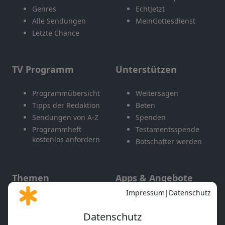
Genres
EchtJetzt
Alle Sendungen
MeinGottesdienst
Letzte Chance
TV Programm
Unterstützen
Programmübersicht
Weitersagen
Tipps der Redaktion
Beten
Sendungen von A-Z
Spenden
Programmheft
Testamentsspende
kostenlos anfordern
Botschafter werden
Themen
Apps & Angebote
Gott und Bibel erklärt
Newsletter
Feiertage
Mobile App