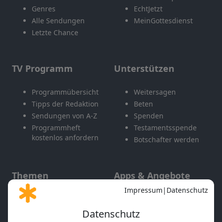
Genres
EchtJetzt
Alle Sendungen
MeinGottesdienst
Letzte Chance
TV Programm
Unterstützen
Programmübersicht
Weitersagen
Tipps der Redaktion
Beten
Sendungen von A-Z
Spenden
Programmheft
Testamentsspende
kostenlos anfordern
Botschafter werden
Themen
Apps & Angebote
Gott und Bibel erklärt
Newsletter
Feiertage
Mobile App