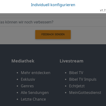
Bewertung der Bibelthek
FEEDBACK SENDEN
Mediathek
Livestream
Mehr entdecken
Bibel TV
Exklusiv
Bibel TV Impuls
Genres
EchtJetzt
Alle Sendungen
MeinGottesdienst
Letzte Chance