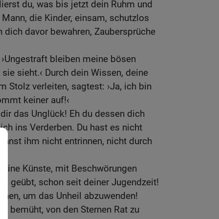
ierst du, was bis jetzt dein Ruhm und
en Mann, die Kinder, einsam, schutzlos
nn dich davor bewahren, Zaubersprüche
 ›Ungestraft bleiben meine bösen
r sie sieht.‹ Durch dein Wissen, deine
 Stolz verleiten, sagtest: ›Ja, ich bin
ommt keiner auf!‹
dir das Unglück! Eh du dessen dich
zlich ins Verderben. Du hast es nicht
nst ihm nicht entrinnen, nicht durch
.
h deine Künste, mit Beschwörungen
 ja geübt, schon seit deiner Jugendzeit!
können, um das Unheil abzuwenden!
ets bemüht, von den Sternen Rat zu