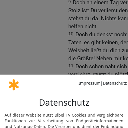
9
Doch an einem Tag verl
Stolz ist: Du verlierst d
stehst du da. Nichts ka
helfen nicht.
10
Doch du denkst noch:
Taten; es gibt keinen, de
Weisheit ließt du dich zum
die Größte! Neben mir k
11
Doch schon naht sich 
versiehst, stürzt du plöt
kommen sehen und du kan
Zauber, nicht durch Opfer
12
Stell dich hin, brauc
versuch es! Darin bist du
Sieh, ob sie dir helfen 
13
Hast du dich nicht st