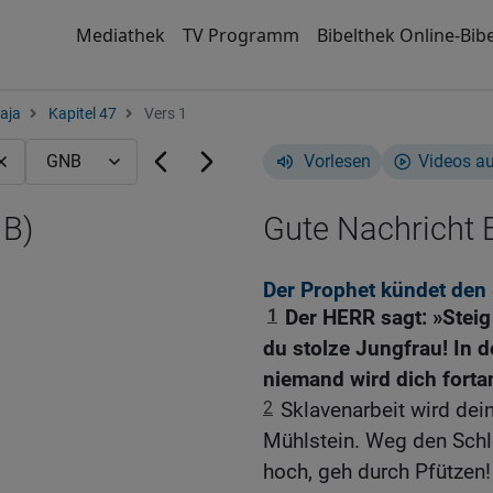
Mediathek
TV Programm
Bibelthek Online-Bibe
aja
Kapitel 47
Vers 1
Vorlesen
Videos a
NB)
Gute Nachricht B
Der Prophet kündet den
1
Der HERR sagt: »Steig
du stolze Jungfrau! In 
niemand wird dich forta
2
Sklavenarbeit wird dein
Mühlstein. Weg den Schle
hoch, geh durch Pfützen!