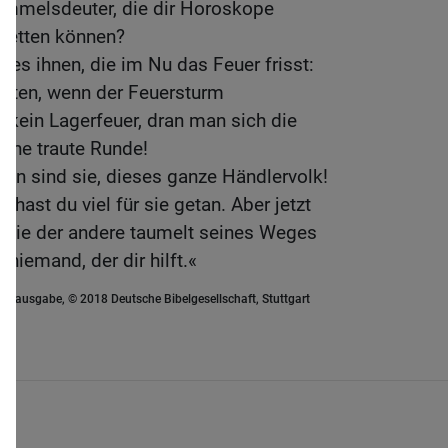
immelsdeuter, die dir Horoskope
 retten können?
 es ihnen, die im Nu das Feuer frisst:
etten, wenn der Feuersturm
n kein Lagerfeuer, dran man sich die
eine traute Runde!
zen sind sie, dieses ganze Händlervolk!
 hast du viel für sie getan. Aber jetzt
er wie der andere taumelt seines Weges
 niemand, der dir hilft.«
euausgabe, © 2018 Deutsche Bibelgesellschaft, Stuttgart