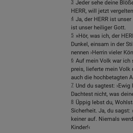
3
Jeder sehe deine Blöße
HERR, will jetzt vergelte
4
Ja, der HERR ist unser 
ist unser heiliger Gott.
5
»Hör, was ich, der HER
Dunkel, einsam in der Sti
nennen ›Herrin vieler Kön
6
Auf mein Volk war ich
preis, lieferte mein Volk
auch die hochbetagten A
7
Und du sagtest: ›Ewig l
Dachtest nicht, was dein
8
Üppig lebst du, Wohlsta
Sicherheit. Ja, du sagst
keiner auf. Niemals werd
Kinder!‹