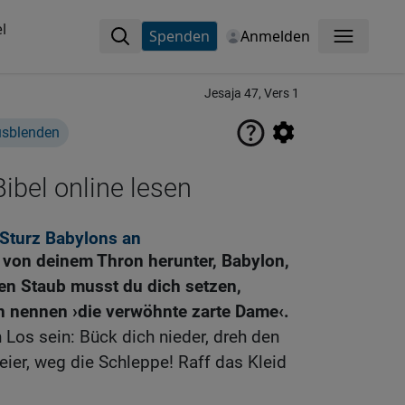
l
Spenden
Anmelden
Menü
Jesaja 47, Vers 1
usblenden
ibel online lesen
 Sturz Babylons an
 von deinem Thron herunter, Babylon,
den Staub musst du dich setzen,
n nennen ›die verwöhnte zarte Dame‹.
 Los sein: Bück dich nieder, dreh den
ier, weg die Schleppe! Raff das Kleid