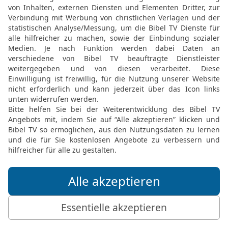
holen? Ruf doch deine H
stellen! Ob sie dich wohl
14
Wie den Stoppeln geht
Keiner kann sein Leben r
hereinbricht. Das ist dan
Hände wärmt, nichts für 
15
Wahrlich, schöne Stüt
Seit der frühen Jugendzeit
stehst du allein da: Ein
– fort, nach Hause! Da ist
Gute Nachricht Bibel, durchgesehene N
Möchtest du uns Feedback geben?