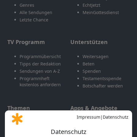
Genres
EchtJetzt
Alle Sendungen
MeinGottesdienst
Letzte Chance
TV Programm
Unterstützen
Programmübersicht
Weitersagen
Tipps der Redaktion
Beten
Sendungen von A-Z
Spenden
Programmheft
Testamentsspende
kostenlos anfordern
Botschafter werden
Themen
Apps & Angebote
Gott und Bibel erklärt
Newsletter
Feiertage
Mobile App