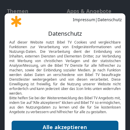
Themen
Apps & Angebote
Gott und Bibel erklärt
Newsletter
Feiertage
Mobile App
Interviews
Kids App
Neuigkeiten
Smart TV
HbbTV
Bibelthek Online-Bibel
Nächster Gottesdienst
Bibel TV
Service
Über uns
Kontakt
Jobs
TV-Empfang
Presse
FAQ
Mediadaten