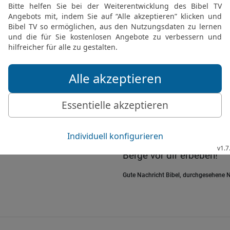
Befreier seit Urzeiten« –
17
Warum hast du zugel
abwichen? Warum hast du
dir nicht mehr gehorchte
doch deine Diener, wir si
18
Es war nur für eine ku
durften; nun ist dein He
19
Es ist, als wärst du 
wären wir nicht das Volk
hast. Reiß doch den Hi
Berge vor dir erbeben!
Gute Nachricht Bibel, durchgesehene N