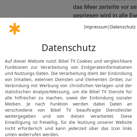
das Meer zerteilte vor 
gepriesen wird in alle Ew
13
Der sie über den Meer
stolpern, so sicher, wie
14
Wie ein Hirt seine Rin
im geschützten Tal, so 
Geist sein Volk aus der
Sicherheit.« Ja, HERR, so
herrlicher Name gepriese
15
HERR, sieh herab von
und Hoheit thronst! Wo 
ist deine unvergleichli
mit uns? Wir spüren nich
16
HERR, du bist doch u
uns, auch Jakob kennt u
uns nicht helfen. Aber du