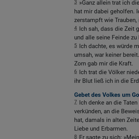
3
»Ganz allein trat ich d
hat mir dabei geholfen. 
zerstampft wie Trauben, 
4
Ich sah, dass die Zeit
und alle seine Feinde zu 
5
Ich dachte, es würde m
umsah, war keiner bereit
Zorn gab mir die Kraft.
6
Ich trat die Völker nie
ihr Blut ließ ich in die Er
Gebet des Volkes um Got
7
Ich denke an die Tate
verkünden, an die Beweis
hat, damals in alten Zei
Liebe und Erbarmen.
8
Er sagte zu sich: »Mein