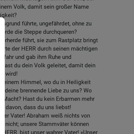
seinem Volk, damit sein großer Name
igkeit?
esgrund führte, ungefährdet, ohne zu
 Pferde die Steppe durchqueren?
derherde führt, sie zum Rastplatz bringt
führte der HERR durch seinen mächtigen
 Gefahr und gab ihm Ruhe und
 hast du dein Volk geleitet, damit dein
n wird!
 deinem Himmel, wo du in Heiligkeit
ist deine brennende Liebe zu uns? Wo
che Macht? Hast du kein Erbarmen mehr
ts davon, dass du uns liebst!
nser Vater! Abraham weiß nichts von
ns nicht; unsere Stammväter können
, HERR, bist unser wahrer Vater! »Unser