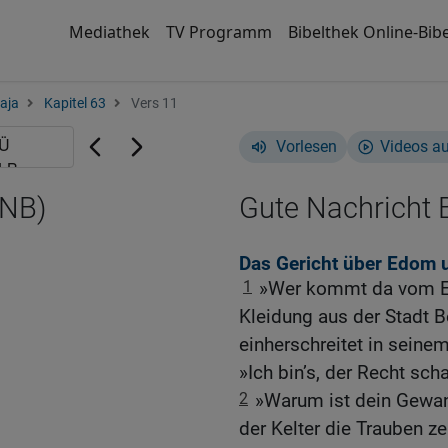
Mediathek
TV Programm
Bibelthek Online-Bibe
aja
Kapitel 63
Vers 11
Vorlesen
Videos a
GNB)
Gute Nachricht B
Das Gericht über Edom u
1
»Wer kommt da vom Edo
Kleidung aus der Stadt B
einherschreitet in seine
»Ich bin’s, der Recht sch
2
»Warum ist dein Gewand
der Kelter die Trauben zer