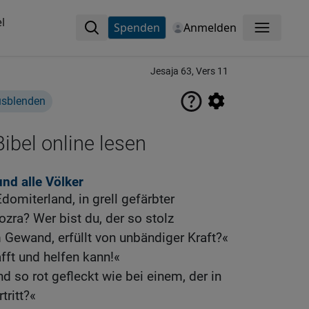
l
Spenden
Anmelden
Menü
Jesaja 63, Vers 11
usblenden
ibel online lesen
nd alle Völker
miterland, in grell gefärbter
ozra? Wer bist du, der so stolz
m Gewand, erfüllt von unbändiger Kraft?«
afft und helfen kann!«
 so rot gefleckt wie bei einem, der in
tritt?«