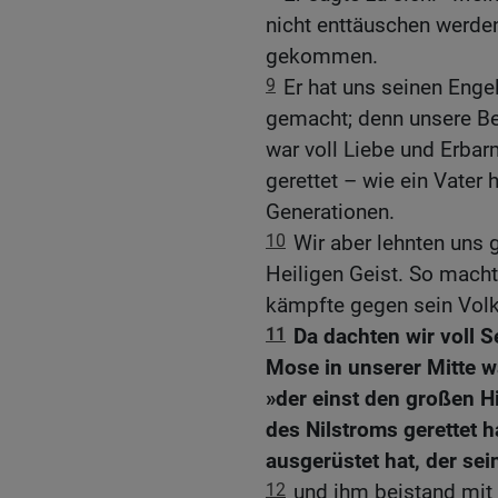
nicht enttäuschen werden
gekommen.
9
Er hat uns seinen Enge
gemacht; denn unsere Be
war voll Liebe und Erba
gerettet – wie ein Vater h
Generationen.
10
Wir aber lehnten uns 
Heiligen Geist. So macht
kämpfte gegen sein Volk
11
Da dachten wir voll S
Mose in unserer Mitte wa
»der einst den großen H
des Nilstroms gerettet h
ausgerüstet hat, der sei
12
und ihm beistand mit