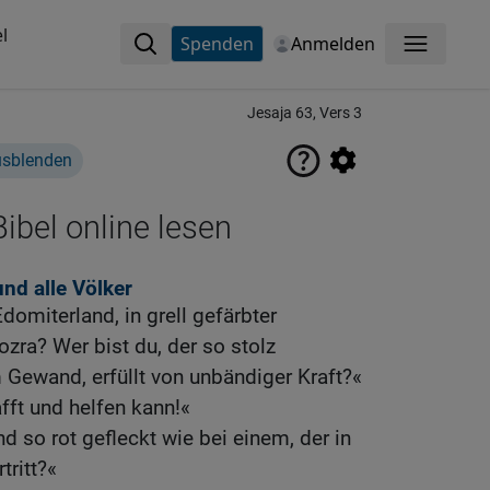
l
Spenden
Anmelden
Menü
Jesaja 63, Vers 3
usblenden
ibel online lesen
nd alle Völker
miterland, in grell gefärbter
ozra? Wer bist du, der so stolz
m Gewand, erfüllt von unbändiger Kraft?«
afft und helfen kann!«
 so rot gefleckt wie bei einem, der in
tritt?«