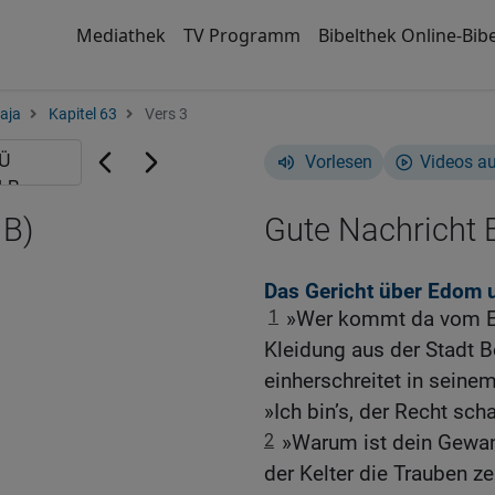
Mediathek
TV Programm
Bibelthek Online-Bibe
aja
Kapitel 63
Vers 3
Vorlesen
Videos a
NB)
Gute Nachricht B
Das Gericht über Edom u
1
»Wer kommt da vom Edo
Kleidung aus der Stadt B
einherschreitet in seine
»Ich bin’s, der Recht sch
2
»Warum ist dein Gewand
der Kelter die Trauben zer