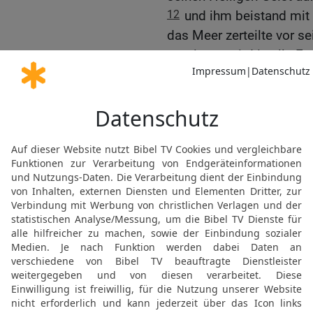
12
und ihm beistand mit
das Meer zerteilte vor 
gepriesen wird in alle Ew
13
Der sie über den Meer
stolpern, so sicher, wie
14
Wie ein Hirt seine Rin
im geschützten Tal, so 
Geist sein Volk aus der
Sicherheit.« Ja, HERR, so
herrlicher Name gepriese
15
HERR, sieh herab von
und Hoheit thronst! Wo 
ist deine unvergleichli
mit uns? Wir spüren nich
16
HERR, du bist doch u
uns, auch Jakob kennt u