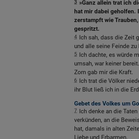
3
»Ganz allein trat ich 
hat mir dabei geholfen. 
zerstampft wie Trauben,
gespritzt.
4
Ich sah, dass die Zeit
und alle seine Feinde zu 
5
Ich dachte, es würde m
umsah, war keiner bereit
Zorn gab mir die Kraft.
6
Ich trat die Völker nie
ihr Blut ließ ich in die Er
Gebet des Volkes um Got
7
Ich denke an die Tate
verkünden, an die Beweis
hat, damals in alten Zei
Liebe und Erbarmen.