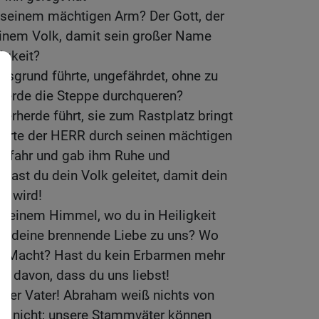
 seinem mächtigen Arm? Der Gott, der
seinem Volk, damit sein großer Name
igkeit?
esgrund führte, ungefährdet, ohne zu
 Pferde die Steppe durchqueren?
derherde führt, sie zum Rastplatz bringt
führte der HERR durch seinen mächtigen
 Gefahr und gab ihm Ruhe und
 hast du dein Volk geleitet, damit dein
n wird!
 deinem Himmel, wo du in Heiligkeit
ist deine brennende Liebe zu uns? Wo
che Macht? Hast du kein Erbarmen mehr
ts davon, dass du uns liebst!
nser Vater! Abraham weiß nichts von
ns nicht; unsere Stammväter können