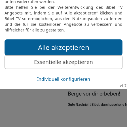
uns nicht helfen. Aber du
Befreier seit Urzeiten« –
17
Warum hast du zugel
abwichen? Warum hast du
dir nicht mehr gehorchte
doch deine Diener, wir si
18
Es war nur für eine ku
durften; nun ist dein He
19
Es ist, als wärst du 
wären wir nicht das Volk
hast. Reiß doch den Hi
Berge vor dir erbeben!
Gute Nachricht Bibel, durchgesehene N