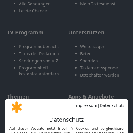
Alle Sendungen
MeinGottesdienst
Letzte Chance
TV Programm
Unterstützen
Programmübersicht
Weitersagen
Tipps der Redaktion
Beten
Sendungen von A-Z
Spenden
Programmheft
Testamentsspende
kostenlos anfordern
Botschafter werden
Themen
Apps & Angebote
Gott und Bibel erklärt
Newsletter
Feiertage
Mobile App
Interviews
Kids App
Neuigkeiten
Smart TV