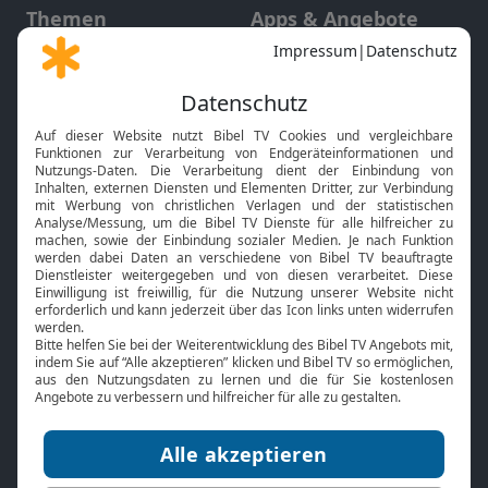
Themen
Apps & Angebote
Gott und Bibel erklärt
Newsletter
Feiertage
Mobile App
Interviews
Kids App
Neuigkeiten
Smart TV
HbbTV
Bibelthek Online-Bibel
Nächster Gottesdienst
Bibel TV
Service
Über uns
Kontakt
Jobs
TV-Empfang
Presse
FAQ
Mediadaten