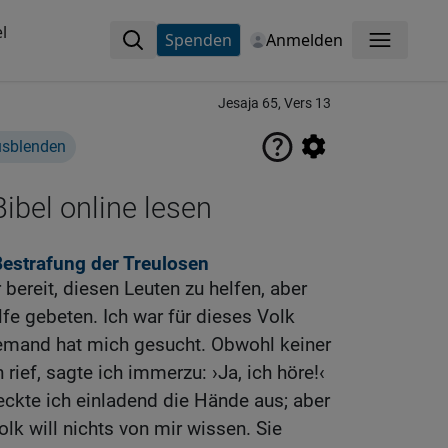
l
Spenden
Anmelden
Menü
Jesaja 65, Vers 13
usblenden
ibel online lesen
estrafung der Treulosen
 bereit, diesen Leuten zu helfen, aber
e gebeten. Ich war für dieses Volk
iemand hat mich gesucht. Obwohl keiner
ief, sagte ich immerzu: ›Ja, ich höre!‹
reckte ich einladend die Hände aus; aber
lk will nichts von mir wissen. Sie