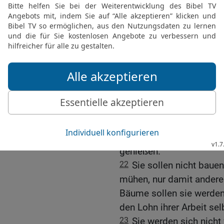
19
Ich selbst will an Je
mein Volk glücklich sei
klagen.
20
Es gibt keine Kinder m
niemand, der erwachsen 
gerissen. Wenn jemand mi
sagen: ›Er war noch so j
Gebrechlichste wird ein 
21
Sie werden sich Häus
können. Sie werden Wein
genießen.
22
Sie sollen nicht baue
mühen, nur damit andere
Bäume sollen sie werden
den Lohn ihrer Arbeit se
23
Sie werden sich nicht