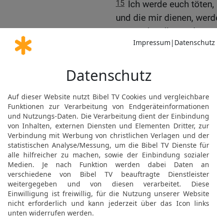
15
Ich werde euch töten,
und die mir dienen, wer
verwenden. Ihnen aber g
16a
Wenn dann die Leute
grüßen sie sich nur noch
schwören, schwören sie ›b
Das erneuerte Jerusale
16b
Der HERR sagt: »Alle 
ein Ende.
17
Alles mache ich jetzt
und eine neue Erde. Dan
was früher einmal gewes
denken.
18
Freut euch und jubelt
schaffe! Ich mache Jeru
Bewohner erfülle ich mit