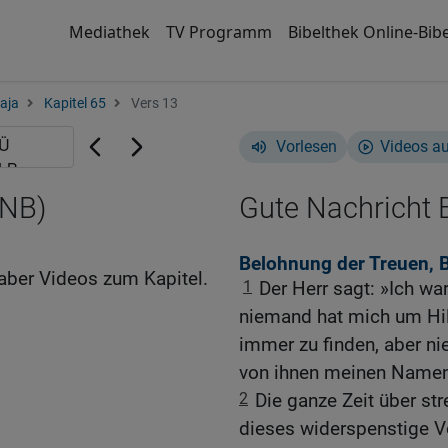
Mediathek
TV Programm
Bibelthek Online-Bibe
aja
Kapitel 65
Vers 13
Vorlesen
Videos a
GNB)
Gute Nachricht B
Belohnung der Treuen, B
aber Videos zum Kapitel.
1
Der Herr sagt: »Ich war
niemand hat mich um Hilf
immer zu finden, aber n
von ihnen meinen Namen r
2
Die ganze Zeit über st
dieses widerspenstige Vo