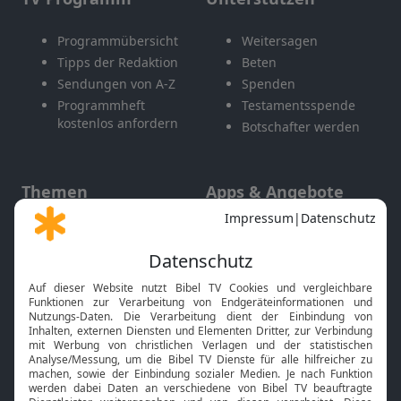
Programmübersicht
Weitersagen
Tipps der Redaktion
Beten
Sendungen von A-Z
Spenden
Programmheft
Testamentsspende
kostenlos anfordern
Botschafter werden
Themen
Apps & Angebote
Gott und Bibel erklärt
Newsletter
Feiertage
Mobile App
Interviews
Kids App
Neuigkeiten
Smart TV
HbbTV
Bibelthek Online-Bibel
Nächster Gottesdienst