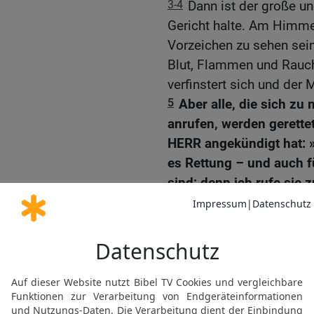
3-4
Dann ist der große u
Gericht halte. Am Himme
Vorzeichen zu sehen sei
Blut, Flammen und Rauch
verfinstert sich und der 
5
Aber alle, die sich z
anrufen, werden gerette
HERR angekündigt hat: 
es Rettung – und auch für
sind; denn ich rufe sie 
Gute Nachricht Bibel, durchgesehene N
Möchtest du uns Feedback geben?