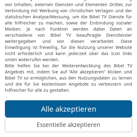
Bewertung der Bibelthek
FEEDBACK SENDEN
Mediathek
Livestream
Mehr entdecken
Bibel TV
Exklusiv
Bibel TV Impuls
Genres
EchtJetzt
Alle Sendungen
MeinGottesdienst
Letzte Chance