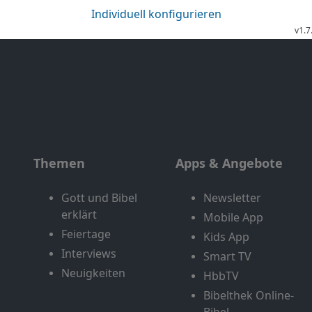
Themen
Apps & Angebote
Gott und Bibel
Newsletter
erklärt
Mobile App
Feiertage
Kids App
Interviews
Smart TV
Neuigkeiten
HbbTV
Bibelthek Online-