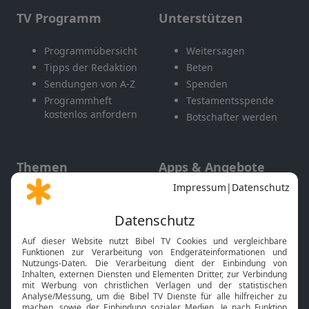
TV Programm
Unterstützen
Programmübersicht
Weitersagen
Tipps der Redaktion
Beten
Sendungen von A-Z
Spenden
Programmheft
Testamentsspende
kostenlos anfordern
Botschafter werden
Themen
Apps & Angebote
Gott und Bibel erklärt
Newsletter
Feiertage
Mobile App
Interviews
Kids App
Neuigkeiten
Smart TV
HbbTV
Bibelthek Online-Bibel
Nächster Gottesdienst