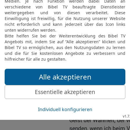
euren richten.
21
Das alles werden sie e
bekennt. Sie kennen näml
22
Sie hätten keine Sch
zu ihnen gesprochen hätt
Entschuldigung mehr.
23
Wer mich hasst, der h
24
Sie hätten keine Schul
vollbracht hätte, die no
haben diese Taten gese
und meinen Vater.
25
Aber das muss so sein
Gesetz steht: ›Ohne jede
26
Der Helfer wird kommen
Geist der Wahrheit, der 
senden, wenn ich beim Va