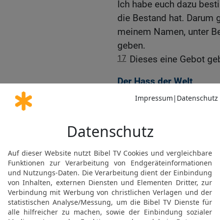
Ich habe euch dazu besti
die Bestand hat. Darum gi
meinem Namen, unter Beru
geben.
17
Dieses eine Gebot gebe
Der Hass der Welt
18
»Wenn die Welt euch h
zuerst gehasst hat.
19
Die Welt würde euch al
gehören würdet. Aber ic
und ihr gehört nicht zu 
Welt.
20
Denkt an das, was ich
größer als sein Herr. Wi
auch euch verfolgen. Und
meinem Wort gerichtet h