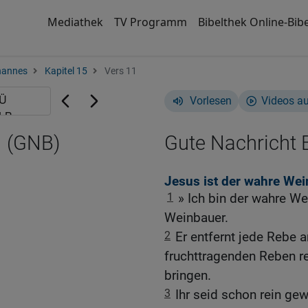
Mediathek
TV Programm
Bibelthek Online-Bibe
hannes
Kapitel 15
Vers 11
Vorlesen
Videos a
1 (GNB)
Gute Nachricht B
Jesus ist der wahre Wei
1
» Ich bin der wahre We
Weinbauer.
2
Er entfernt jede Rebe a
fruchttragenden Reben re
bringen.
3
Ihr seid schon rein ge