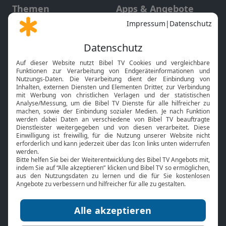
Themen
Apps & Angebote
Gott und Bibel erklärt
Newsletter
Feiertage
Mobile App
Interviews
Kids App
Neuigkeiten
Smart TV
HbbTV
Bibelthek Online-Bibel
Nächster Gottesdienst
Bibel TV
Service
Über uns
Kontakt
Jobs
TV-Empfang
Presse
FAQ
Mediadaten