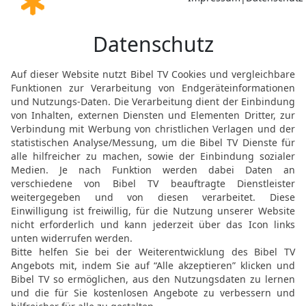
mehr daran, was sie ausg
glücklich, dass ein Men
22
So wird es auch mit eu
Trauer. Aber ich werde e
voll Freude sein, und d
23
Wenn dieser Tag komm
Amen, ich versichere euc
geben, worum ihr ihn bit
und euch auf mich beruft
24
Bisher habt ihr nicht
ihr werdet es bekommen
ungetrübt ist.«
Der Sieg über die Welt
25
»Ich habe euch dies a
rätselhaft erscheinen m