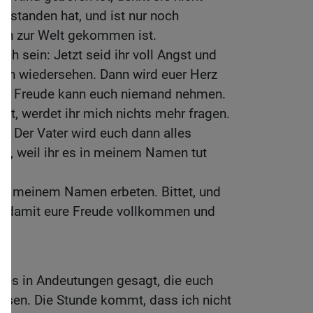
estanden hat, und ist nur noch
sch zur Welt gekommen ist.
ch sein: Jetzt seid ihr voll Angst und
uch wiedersehen. Dann wird euer Herz
iese Freude kann euch niemand nehmen.
t, werdet ihr mich nichts mehr fragen.
h: Der Vater wird euch dann alles
tet, weil ihr es in meinem Namen tut
.
s in meinem Namen erbeten. Bittet, und
, damit eure Freude vollkommen und
lles in Andeutungen gesagt, die euch
üssen. Die Stunde kommt, dass ich nicht