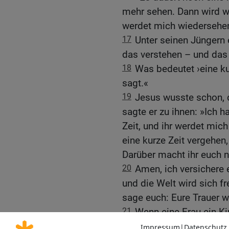
mehr sehen. Dann wird wi
werdet mich wiedersehe
17
Unter seinen Jüngern 
das verstehen – und das 
18
Was bedeutet ›eine kur
sagt.«
19
Jesus wusste schon, d
sagte er zu ihnen: »Ich h
Zeit, und ihr werdet mic
eine kurze Zeit vergehen
Darüber macht ihr euch 
20
Amen, ich versichere 
und die Welt wird sich fr
sage euch: Eure Trauer w
21
Wenn eine Frau ein Kin
Schmerzen; aber wenn das