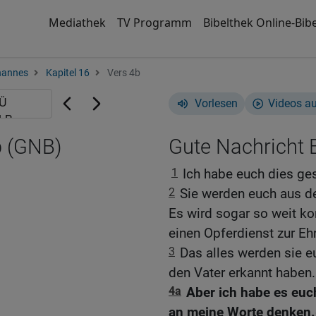
Mediathek
TV Programm
Bibelthek Online-Bibe
hannes
Kapitel 16
Vers 4b
Vorlesen
Videos a
b (GNB)
Gute Nachricht B
1
Ich habe euch dies ges
2
Sie werden euch aus 
Es wird sogar so weit ko
einen Opferdienst zur Eh
3
Das alles werden sie e
den Vater erkannt haben.
4a
Aber ich habe es euch
an meine Worte denken.