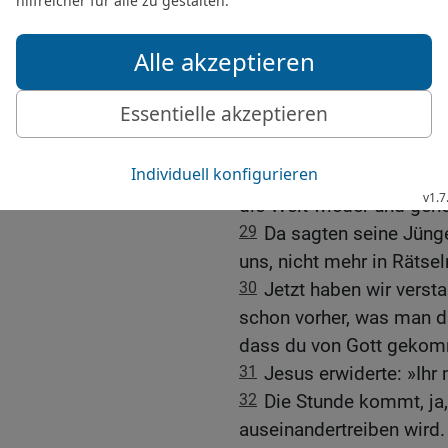
mehr in Rätseln zu euch 
euch über den Vater spr
26
Dann werdet ihr ihn un
aber nicht, dass ich dann
27
denn der Vater liebt eu
und nicht daran zweifelt
28
Ich bin vom Vater in 
die Welt wieder und geh
29
Da sagten seine Jünge
uns, nicht mehr in Rätsel
30
Jetzt haben wir verst
schon vorher, was man d
dass du von Gott gekom
31
Jesus erwiderte: »Ihr 
32
Die Stunde kommt, ja,
auseinandertreiben wird.