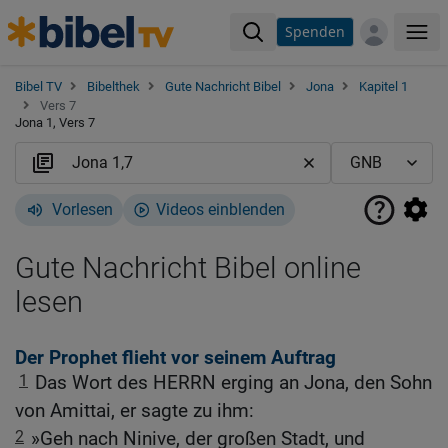
Spenden
Me
Bibel TV
Bibelthek
Gute Nachricht Bibel
Jona
Kapitel 1
Vers 7
Jona 1, Vers 7
Vorlesen
Videos einblenden
Gute Nachricht Bibel online
lesen
Der Prophet flieht vor seinem Auftrag
1
Das Wort des HERRN erging an Jona, den Sohn
von Amittai, er sagte zu ihm:
2
»Geh nach Ninive, der großen Stadt, und