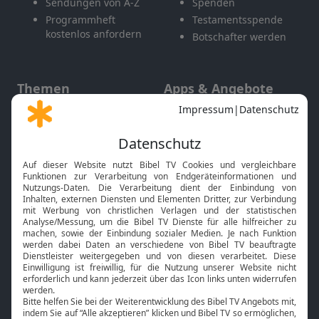
Sendungen von A-Z
Spenden
Programmheft
Testamentsspende
kostenlos anfordern
Botschafter werden
Themen
Apps & Angebote
Gott und Bibel erklärt
Newsletter
Feiertage
Mobile App
Interviews
Kids App
Neuigkeiten
Smart TV
HbbTV
Bibelthek Online-Bibel
Nächster Gottesdienst
Bibel TV
Service
Über uns
Kontakt