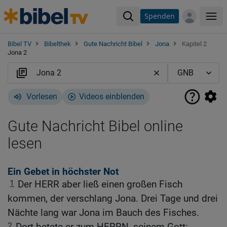
Spenden
Me
Bibel TV
Bibelthek
Gute Nachricht Bibel
Jona
Kapitel 2
Jona 2
Vorlesen
Videos einblenden
Gute Nachricht Bibel online
lesen
Ein Gebet in höchster Not
1
Der HERR aber ließ einen großen Fisch
kommen, der verschlang Jona. Drei Tage und drei
Nächte lang war Jona im Bauch des Fisches.
2
Dort betete er zum HERRN, seinem Gott: