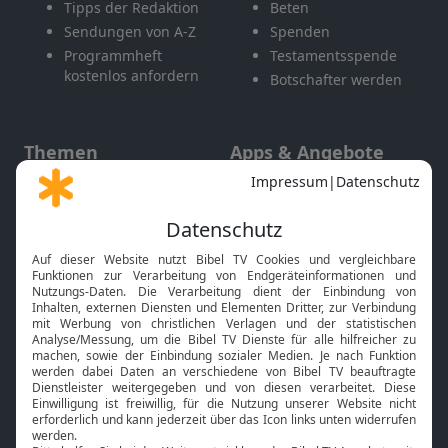
Tipps der Redaktion
Beten
Sendungen von A-Z
Spenden
Programmheft
Testamentsspende
kostenlos anfordern
Botschafter werden
Themen
Apps & Angebote
Gott und Bibel erklärt
Newsletter
Feiertage
Mobile App
Interviews
Kids App
Neuigkeiten
Smart TV
HbbTV
Bibelthek Online-Bibel
Nächster Gottesdienst
Bibel TV
Service