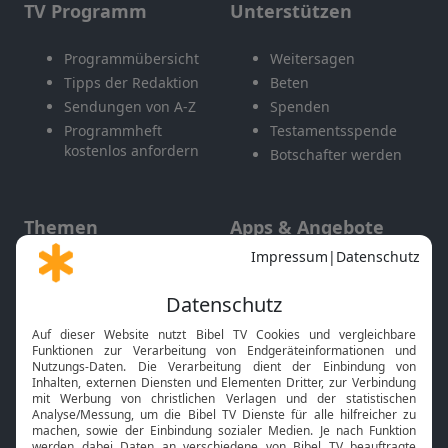
TV Programm
Unterstützen
Programmübersicht
Weitersagen
Tipps der Redaktion
Beten
Sendungen von A-Z
Spenden
Programmheft
Testamentsspende
kostenlos anfordern
Botschafter werden
Themen
Apps & Angebote
Gott und Bibel erklärt
Newsletter
Feiertage
Mobile App
Interviews
Kids App
Neuigkeiten
Smart TV
HbbTV
Bibelthek Online-Bibel
Nächster Gottesdienst