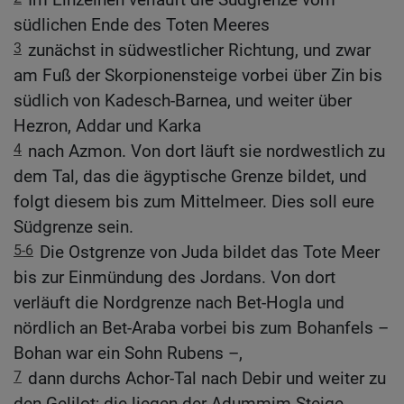
südlichen Ende des Toten Meeres
3
zunächst in südwestlicher Richtung, und zwar
am Fuß der Skorpionensteige vorbei über Zin bis
südlich von Kadesch-Barnea, und weiter über
Hezron, Addar und Karka
4
nach Azmon. Von dort läuft sie nordwestlich zu
dem Tal, das die ägyptische Grenze bildet, und
folgt diesem bis zum Mittelmeer. Dies soll eure
Südgrenze sein.
5-6
Die Ostgrenze von Juda bildet das Tote Meer
bis zur Einmündung des Jordans. Von dort
verläuft die Nordgrenze nach Bet-Hogla und
nördlich an Bet-Araba vorbei bis zum Bohanfels –
Bohan war ein Sohn Rubens –,
7
dann durchs Achor-Tal nach Debir und weiter zu
den Gelilot; die liegen der Adummim-Steige