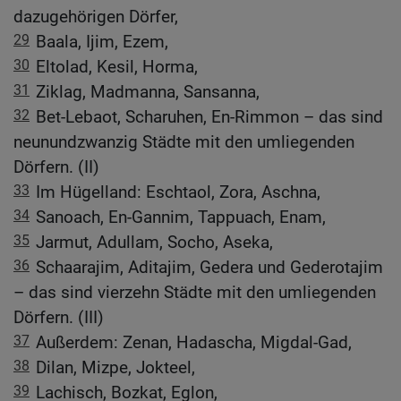
dazugehörigen Dörfer,
29
Baala, Ijim, Ezem,
30
Eltolad, Kesil, Horma,
31
Ziklag, Madmanna, Sansanna,
32
Bet-Lebaot, Scharuhen, En-Rimmon – das sind
neunundzwanzig Städte mit den umliegenden
Dörfern. (II)
33
Im Hügelland: Eschtaol, Zora, Aschna,
34
Sanoach, En-Gannim, Tappuach, Enam,
35
Jarmut, Adullam, Socho, Aseka,
36
Schaarajim, Aditajim, Gedera und Gederotajim
– das sind vierzehn Städte mit den umliegenden
Dörfern. (III)
37
Außerdem: Zenan, Hadascha, Migdal-Gad,
38
Dilan, Mizpe, Jokteel,
39
Lachisch, Bozkat, Eglon,