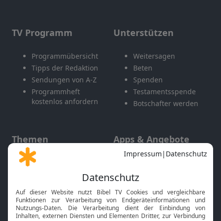
TV Programm
Unterstützen
Programmübersicht
Weitersagen
Tipps der Redaktion
Beten
Sendungen von A-Z
Spenden
Programmheft
Testamentsspende
kostenlos anfordern
Botschafter werden
Themen
Apps & Angebote
Gott und Bibel erklärt
Newsletter
Feiertage
Mobile App
Interviews
Kids App
Neuigkeiten
Smart TV
HbbTV