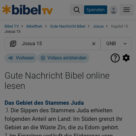
Spenden
Me
Bibel TV
Bibelthek
Gute Nachricht Bibel
Josua
Kapitel 15
Josua 15
Vorlesen
Videos einblenden
Gute Nachricht Bibel online
lesen
Das Gebiet des Stammes Juda
1
Die Sippen des Stammes Juda erhielten
folgenden Anteil am Land: Im Süden grenzt ihr
Gebiet an die Wüste Zin, die zu Edom gehört.
2
Im Einzelnen verläuft die Südgrenze vom