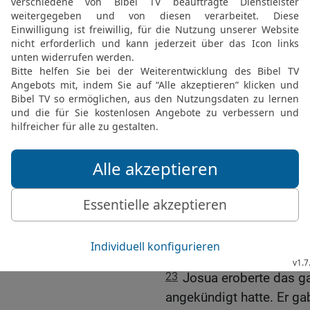
Josua gefangen und tötet
18
Er musste jedoch lan
19
Außer der Hiwiterstad
mit den Israeliten Fried
20
Der HERR hatte ihre 
sie den Israeliten Widers
alle dem Bann verfielen 
So hatte er es Mose befo
21
Damals vernichtete Jo
Städten Hebron, Debir u
Bergland von Juda und Is
ihnen
22
und ließ niemand von 
Gat und Aschdod entka
23
Josua eroberte das g
angekündigt hatte. Er ga