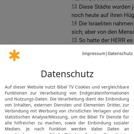
13
Diese Städte wurden j
noch heute auf ihren Hüg
14
Die Israeliten nahmen 
sich; aber von den Mens
15
So hatte der HERR e
befohlen und Mose hatte
Josua hielt sich genau 
HERRN erhalten hatte.
Die Eroberung des Lande
16
Josua eroberte das g
Bergland, das Steppenge
Goschen, das Hügelland
17
das gesamte Gebiet v
hin liegt, bis nach Baal
und dem Hermongebirge.