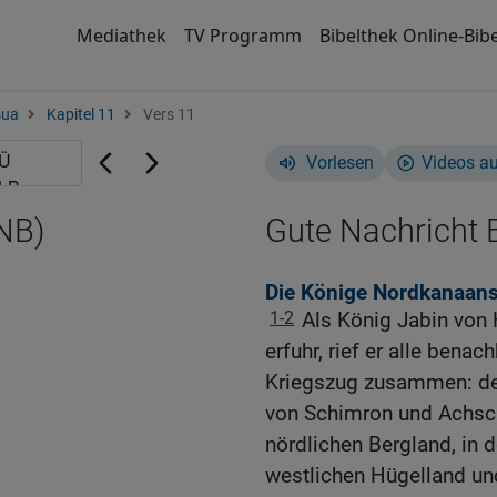
Mediathek
TV Programm
Bibelthek Online-Bibe
sua
Kapitel 11
Vers 11
Vorlesen
Videos a
NB)
Gute Nachricht B
Die Könige Nordkanaans
1-2
Als König Jabin von 
erfuhr, rief er alle ben
Kriegszug zusammen: de
von Schimron und Achsch
nördlichen Bergland, in
westlichen Hügelland un