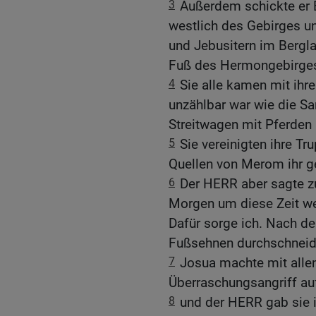
3
Außerdem schickte er B
westlich des Gebirges un
und Jebusitern im Bergl
Fuß des Hermongebirges
4
Sie alle kamen mit ihre
unzählbar war wie die S
Streitwagen mit Pferden 
5
Sie vereinigten ihre T
Quellen von Merom ihr 
6
Der HERR aber sagte zu
Morgen um diese Zeit wer
Dafür sorge ich. Nach de
Fußsehnen durchschneide
7
Josua machte mit allen
Überraschungsangriff au
8
und der HERR gab sie in