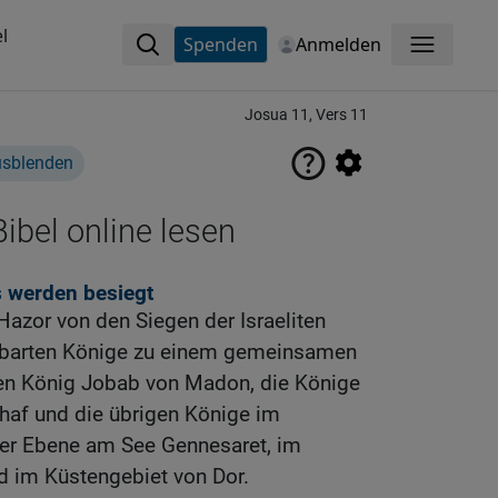
l
Spenden
Anmelden
Menü
Josua 11, Vers 11
usblenden
ibel online lesen
 werden besiegt
Hazor von den Siegen der Israeliten
achbarten Könige zu einem gemeinsamen
n König Jobab von Madon, die Könige
af und die übrigen Könige im
 der Ebene am See Gennesaret, im
d im Küstengebiet von Dor.