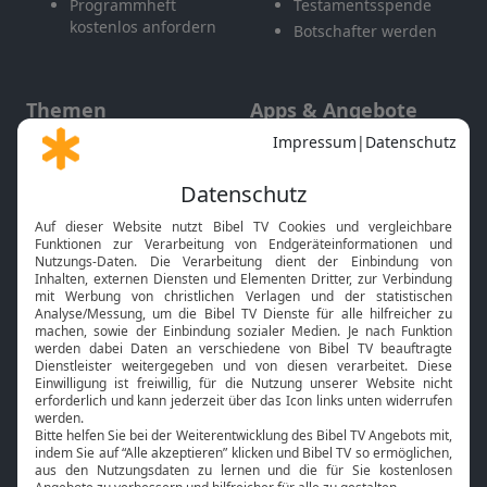
Programmheft
Testamentsspende
kostenlos anfordern
Botschafter werden
Themen
Apps & Angebote
Gott und Bibel erklärt
Newsletter
Feiertage
Mobile App
Interviews
Kids App
Neuigkeiten
Smart TV
HbbTV
Bibelthek Online-Bibel
Nächster Gottesdienst
Bibel TV
Service
Über uns
Kontakt
Jobs
TV-Empfang