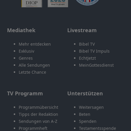
Mediathek
Livestream
Mehr entdecken
Bibel TV
Exklusiv
Bibel TV Impuls
Genres
EchtJetzt
Alle Sendungen
MeinGottesdienst
Letzte Chance
TV Programm
Unterstützen
Programmübersicht
Weitersagen
Tipps der Redaktion
Beten
Sendungen von A-Z
Spenden
Programmheft
Testamentsspende