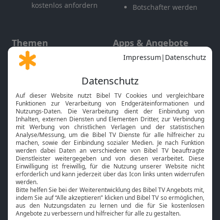
kostenlos anfordern
Botschafter werden
Themen
Apps & Angebote
Gott und Bibel erklärt
Newsletter
Feiertage
Mobile App
Interviews
Kids App
Neuigkeiten
Smart TV
HbbTV
Bibelthek Online-Bibel
Nächster Gottesdienst
Bibel TV
Service
Über uns
Kontakt
Jobs
TV-Empfang
Presse
FAQ