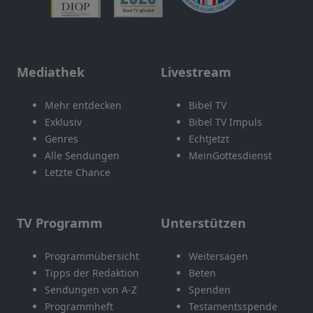
Mediathek
Livestream
Mehr entdecken
Bibel TV
Exklusiv
Bibel TV Impuls
Genres
EchtJetzt
Alle Sendungen
MeinGottesdienst
Letzte Chance
TV Programm
Unterstützen
Programmübersicht
Weitersagen
Tipps der Redaktion
Beten
Sendungen von A-Z
Spenden
Programmheft
Testamentsspende