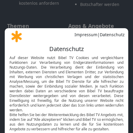
kostenlos anfordern
Botschafter werden
Themen
Apps & Angebote
Gott und Bibel erklärt
Newsletter
Feiertage
Mobile App
Interviews
Kids App
Neuigkeiten
Smart TV
HbbTV
Bibelthek Online-Bibel
Nächster Gottesdienst
Bibel TV
Service
Über uns
Kontakt
Jobs
TV-Empfang
Presse
FAQ