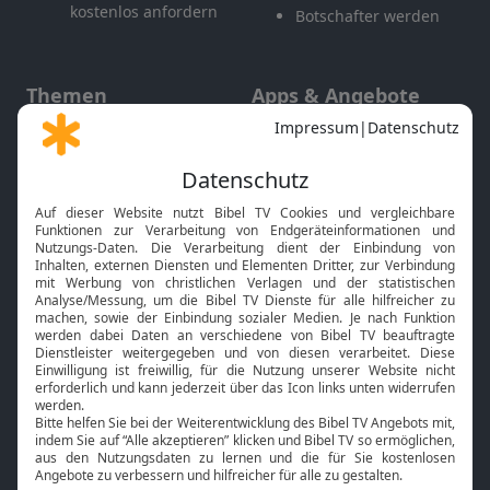
kostenlos anfordern
Botschafter werden
Themen
Apps & Angebote
Gott und Bibel erklärt
Newsletter
Feiertage
Mobile App
Interviews
Kids App
Neuigkeiten
Smart TV
HbbTV
Bibelthek Online-Bibel
Nächster Gottesdienst
Bibel TV
Service
Über uns
Kontakt
Jobs
TV-Empfang
Presse
FAQ