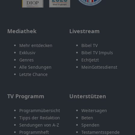
Mediathek
Livestream
Mehr entdecken
Bibel TV
Exklusiv
Bibel TV Impuls
Genres
EchtJetzt
Alle Sendungen
MeinGottesdienst
Letzte Chance
TV Programm
Unterstützen
Programmübersicht
Weitersagen
Tipps der Redaktion
Beten
Sendungen von A-Z
Spenden
Programmheft
Testamentsspende