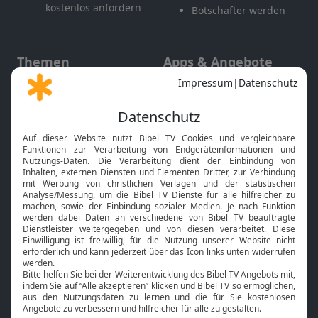
kostenlos anfordern
Botschafter werden
Themen
Apps & Angebote
Gott und Bibel erklärt
Newsletter
Feiertage
Mobile App
Interviews
Kids App
Neuigkeiten
Smart TV
HbbTV
Bibelthek Online-Bibel
Nächster Gottesdienst
Bibel TV
Service
Über uns
Kontakt
Jobs
TV-Empfang
Presse
FAQ