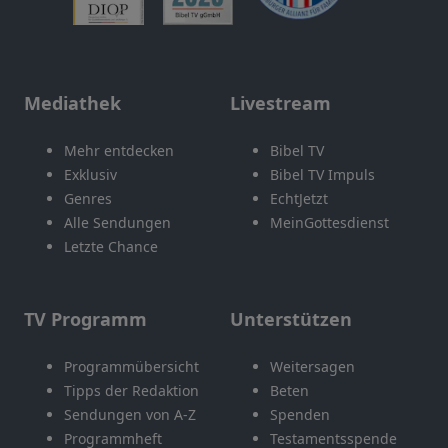
Mediathek
Livestream
Mehr entdecken
Bibel TV
Exklusiv
Bibel TV Impuls
Genres
EchtJetzt
Alle Sendungen
MeinGottesdienst
Letzte Chance
TV Programm
Unterstützen
Programmübersicht
Weitersagen
Tipps der Redaktion
Beten
Sendungen von A-Z
Spenden
Programmheft
Testamentsspende