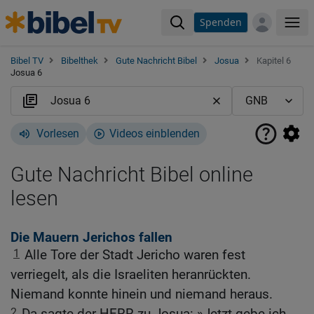
Spenden
Me
Bibel TV
Bibelthek
Gute Nachricht Bibel
Josua
Kapitel 6
Josua 6
Vorlesen
Videos einblenden
Gute Nachricht Bibel online
lesen
Die Mauern Jerichos fallen
1
Alle Tore der Stadt Jericho waren fest
verriegelt, als die Israeliten heranrückten.
Niemand konnte hinein und niemand heraus.
2
Da sagte der HERR zu Josua: »Jetzt gebe ich