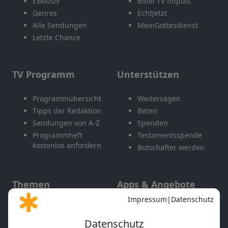
Exklusiv
Bibel TV Impuls
Genres
EchtJetzt
Alle Sendungen
MeinGottesdienst
Letzte Chance
TV Programm
Unterstützen
Programmübersicht
Weitersagen
Tipps der Redaktion
Beten
Sendungen von A-Z
Spenden
Programmheft
Testamentsspende
kostenlos anfordern
Botschafter werden
Themen
Apps & Angebote
Gott und Bibel erklärt
Newsletter
Feiertage
Mobile App