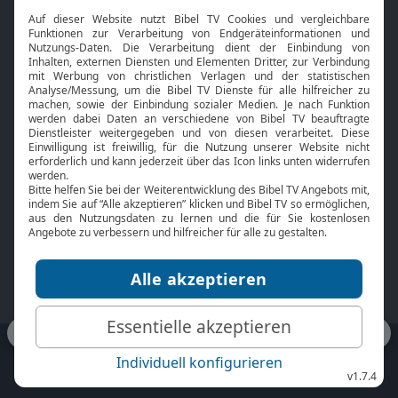
Interviews
Kids App
Neuigkeiten
Smart TV
HbbTV
Bibelthek Online-Bibel
Nächster Gottesdienst
Bibel TV
Service
Über uns
Kontakt
Jobs
TV-Empfang
Presse
FAQ
Mediadaten
bibeltv.de:
Impressum
Datenschutz
Nutzungsbedingungen