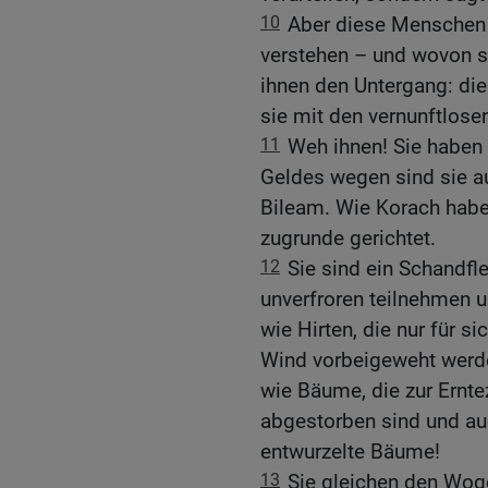
10
Aber diese Menschen l
verstehen – und wovon si
ihnen den Untergang: die 
sie mit den vernunftlosen
11
Weh ihnen! Sie haben
Geldes wegen sind sie a
Bileam. Wie Korach haben
zugrunde gerichtet.
12
Sie sind ein Schandfl
unverfroren teilnehmen u
wie Hirten, die nur für s
Wind vorbeigeweht werde
wie Bäume, die zur Ernte
abgestorben sind und au
entwurzelte Bäume!
13
Sie gleichen den Wog