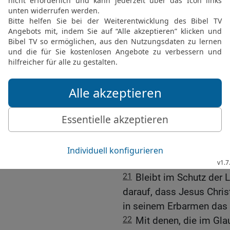
17
Ihr aber, meine Lieben
die Apostel unseres Her
haben.
18
Sie haben euch immer 
Zeit werden Spötter auftr
ihren eigenen schlimmen
19
Diese Leute sind es, 
»Sinnesmenschen« sind s
bestimmt nicht!
20
Ihr aber, meine Liebe
Glauben, den ihr angen
Fundament weiter! Betet 
21
Bleibt im Schutz der 
darauf, dass Jesus Chri
in seinem Erbarmen das
22
Mit denen, die im Gla