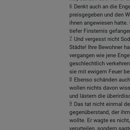
6
Denkt auch an die Enge
preisgegeben und den Wo
ihnen angewiesen hatte. 
tiefer Finsternis gefang
7
Und vergesst nicht S
Städte! Ihre Bewohner h
vergangen wie jene Enge
geschlechtlich verkehren.
sie mit ewigem Feuer be
8
Ebenso schänden auch 
wollen nichts davon wisse
und lästern die überirdi
9
Das tat nicht einmal de
gegenüberstand, der ih
wollte. Er wagte es nich
verurteilen, sondern sagte