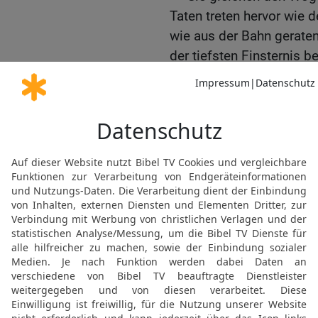
Taten treten hervor wie 
wie aus der Bahn geratene
der tiefsten Finsternis b
14
Henoch, der siebte 
Strafe angekündigt, als 
mit vielen tausend heilig
15
um über alle Menschen 
Gott gefragt haben, werde
denen sie sich gegen ihn
mit denen sie ihn beleid
16
Diese Menschen haben
unzufrieden mit ihrem Sc
machen große Worte und
um sich Vorteile zu vers
Ermahnung zur Treue un