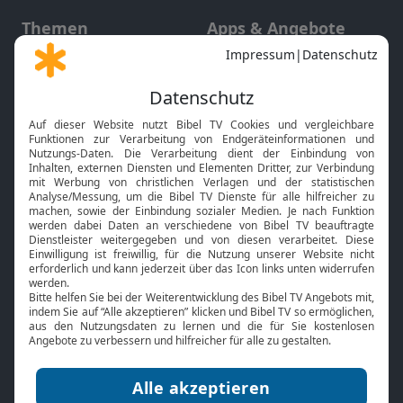
Themen
Apps & Angebote
Gott und Bibel erklärt
Newsletter
Feiertage
Mobile App
Interviews
Kids App
Neuigkeiten
Smart TV
HbbTV
Bibelthek Online-Bibel
Nächster Gottesdienst
Bibel TV
Service
Über uns
Kontakt
Jobs
TV-Empfang
Presse
FAQ
Mediadaten